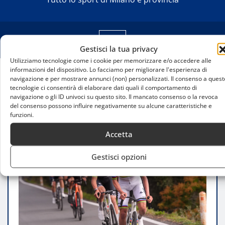
Gestisci la tua privacy
Utilizziamo tecnologie come i cookie per memorizzare e/o accedere alle
informazioni del dispositivo. Lo facciamo per migliorare l'esperienza di
navigazione e per mostrare annunci (non) personalizzati. Il consenso a quest
Home
tecnologie ci consentirà di elaborare dati quali il comportamento di
Attività Fisica Completa All’Aperto: Benefici,
navigazione o gli ID univoci su questo sito. Il mancato consenso o la revoca
Esercizi E Consigli Per Allenarsi Nella Natura
del consenso possono influire negativamente su alcune caratteristiche e
funzioni.
Accetta
Gestisci opzioni