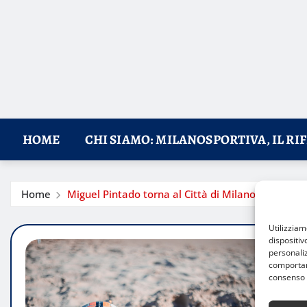
HOME
CHI SIAMO: MILANOSPORTIVA, IL RI
Home
Miguel Pintado torna al Città di Milano Beach So
Utilizzia
dispositiv
personaliz
comportame
consenso 