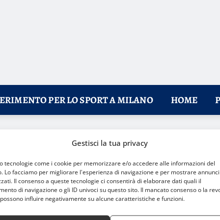
FERIMENTO PER LO SPORT A MILANO
HOME
ccer: un ritorno che promette spettacolo
Gestisci la tua privacy
mo tecnologie come i cookie per memorizzare e/o accedere alle informazioni del
o. Lo facciamo per migliorare l'esperienza di navigazione e per mostrare annunci
zati. Il consenso a queste tecnologie ci consentirà di elaborare dati quali il
nto di navigazione o gli ID univoci su questo sito. Il mancato consenso o la rev
possono influire negativamente su alcune caratteristiche e funzioni.