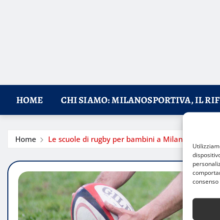
HOME
CHI SIAMO: MILANOSPORTIVA, IL RI
Home
Le scuole di rugby per bambini a Milano: un percor
Utilizzia
dispositiv
personaliz
comportame
consenso 