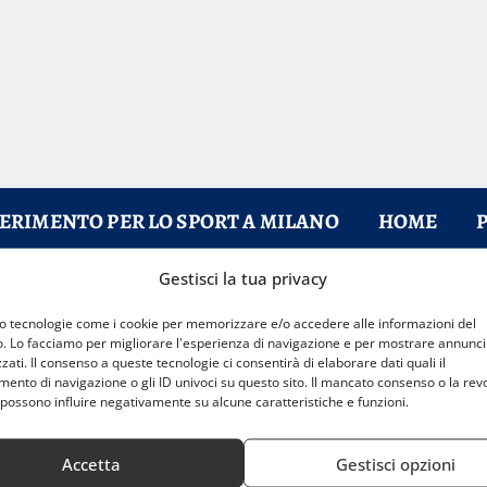
FERIMENTO PER LO SPORT A MILANO
HOME
Gestisci la tua privacy
so di crescita e disciplina
mo tecnologie come i cookie per memorizzare e/o accedere alle informazioni del
o. Lo facciamo per migliorare l'esperienza di navigazione e per mostrare annunci
zati. Il consenso a queste tecnologie ci consentirà di elaborare dati quali il
nto di navigazione o gli ID univoci su questo sito. Il mancato consenso o la rev
possono influire negativamente su alcune caratteristiche e funzioni.
Accetta
Gestisci opzioni