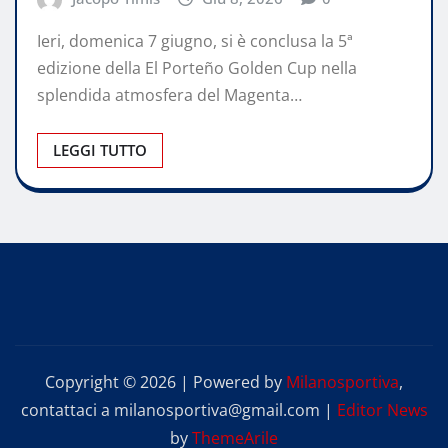
Ieri, domenica 7 giugno, si è conclusa la 5ª
edizione della El Porteño Golden Cup nella
splendida atmosfera del Magenta…
LEGGI TUTTO
Copyright © 2026 | Powered by
Milanosportiva
,
contattaci a milanosportiva@gmail.com
|
Editor News
by
ThemeArile