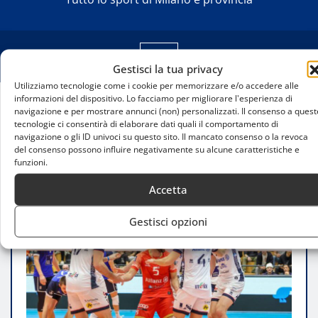
Gestisci la tua privacy
Utilizziamo tecnologie come i cookie per memorizzare e/o accedere alle
informazioni del dispositivo. Lo facciamo per migliorare l'esperienza di
navigazione e per mostrare annunci (non) personalizzati. Il consenso a quest
Home
tecnologie ci consentirà di elaborare dati quali il comportamento di
Allianz Milano conquista Innsbruck: quinto
navigazione o gli ID univoci su questo sito. Il mancato consenso o la revoca
successo consecutivo in Champions League
del consenso possono influire negativamente su alcune caratteristiche e
funzioni.
Accetta
Gestisci opzioni