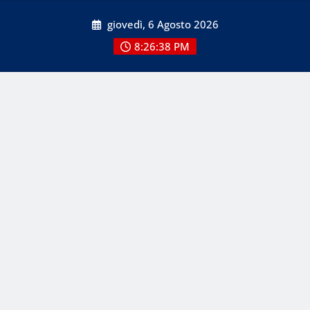
Skip
giovedì, 6 Agosto 2026
to
content
8:26:38 PM