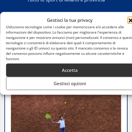
Gestisci la tua privacy
Utilizziamo tecnologie come i cookie per memorizzare e/o accedere alle
informazioni del dispositivo. Lo facciamo per migliorare l'esperienza di
navigazione e per mostrare annunci (non) personalizzati. Il consenso a quest
tecnologie ci consentirà di elaborare dati quali il comportamento di
navigazione o gli ID univoci su questo sito. Il mancato consenso o la revoca
Home
del consenso possono influire negativamente su alcune caratteristiche e
Progetti scolastici sul tennis a Milano: un
funzioni.
trampolino per giovani talenti
Accetta
Gestisci opzioni