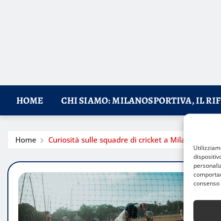
HOME
CHI SIAMO: MILANOSPORTIVA, IL RI
Home
Curiosità sulle squadre di cricket a Milano: una t
Utilizzia
dispositiv
personaliz
comportame
consenso 