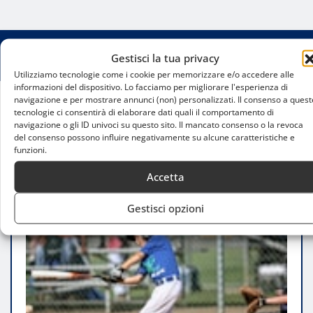
Gestisci la tua privacy
Utilizziamo tecnologie come i cookie per memorizzare e/o accedere alle
informazioni del dispositivo. Lo facciamo per migliorare l'esperienza di
navigazione e per mostrare annunci (non) personalizzati. Il consenso a quest
tecnologie ci consentirà di elaborare dati quali il comportamento di
Home
navigazione o gli ID univoci su questo sito. Il mancato consenso o la revoca
Tornei e manifestazioni sportive gratuite a Milano:
del consenso possono influire negativamente su alcune caratteristiche e
sport e divertimento alla portata di tutti
funzioni.
Accetta
Gestisci opzioni