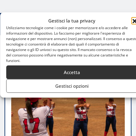
Gestisci la tua privacy
Utilizziamo tecnologie come i cookie per memorizzare e/o accedere alle
informazioni del dispositivo. Lo facciamo per migliorare l'esperienza di
navigazione e per mostrare annunci (non) personalizzati. Il consenso a quest
tecnologie ci consentirà di elaborare dati quali il comportamento di
navigazione o gli ID univoci su questo sito. Il mancato consenso o la revoca
Home
del consenso possono influire negativamente su alcune caratteristiche e
Corsi di softball per principianti a Milano:
funzioni.
opportunità e benefici
Accetta
Gestisci opzioni