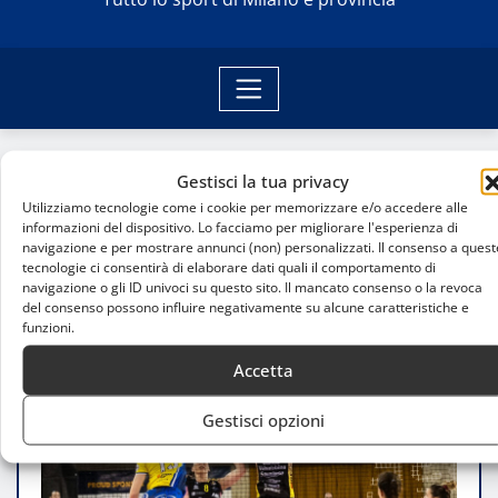
Gestisci la tua privacy
Home
Serie A2 Tigotà: Definizione della griglia Playoff e
Utilizziamo tecnologie come i cookie per memorizzare e/o accedere alle
informazioni del dispositivo. Lo facciamo per migliorare l'esperienza di
lotta salvezza all’ultima giornata
navigazione e per mostrare annunci (non) personalizzati. Il consenso a quest
tecnologie ci consentirà di elaborare dati quali il comportamento di
navigazione o gli ID univoci su questo sito. Il mancato consenso o la revoca
del consenso possono influire negativamente su alcune caratteristiche e
funzioni.
Accetta
Gestisci opzioni