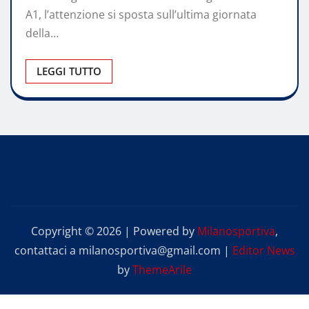
A1, l’attenzione si sposta sull’ultima giornata
della…
LEGGI TUTTO
Copyright © 2026 | Powered by
Milanosportiva
,
contattaci a milanosportiva@gmail.com
|
Editor News
by
ThemeArile