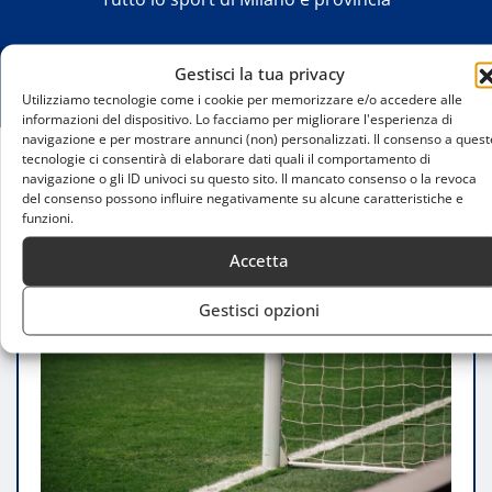
Gestisci la tua privacy
Utilizziamo tecnologie come i cookie per memorizzare e/o accedere alle
informazioni del dispositivo. Lo facciamo per migliorare l'esperienza di
navigazione e per mostrare annunci (non) personalizzati. Il consenso a quest
tecnologie ci consentirà di elaborare dati quali il comportamento di
navigazione o gli ID univoci su questo sito. Il mancato consenso o la revoca
Home
del consenso possono influire negativamente su alcune caratteristiche e
“Tutto molto bello”: a Milano il Mondiale si
funzioni.
racconta tra memoria e cultura pop
Accetta
Gestisci opzioni