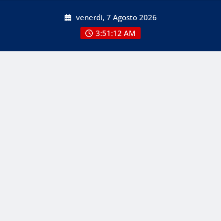
Skip
venerdì, 7 Agosto 2026
to
content
3:51:12 AM