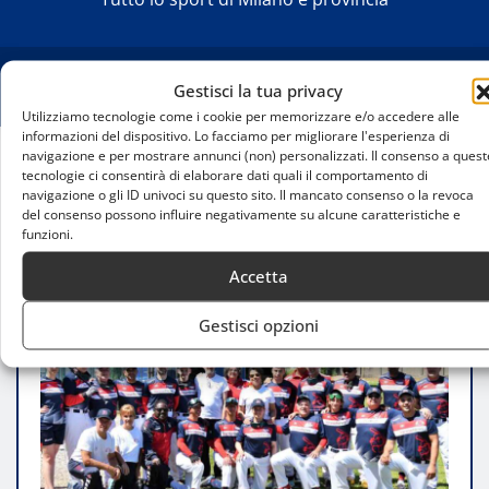
Gestisci la tua privacy
Utilizziamo tecnologie come i cookie per memorizzare e/o accedere alle
informazioni del dispositivo. Lo facciamo per migliorare l'esperienza di
navigazione e per mostrare annunci (non) personalizzati. Il consenso a quest
tecnologie ci consentirà di elaborare dati quali il comportamento di
Home
navigazione o gli ID univoci su questo sito. Il mancato consenso o la revoca
Finale del campionato italiano di blind tennis a
del consenso possono influire negativamente su alcune caratteristiche e
Milano: il titolo si assegna tra silenzio e palline sonore
funzioni.
Accetta
Gestisci opzioni