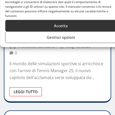
tecnologie ci consentirà di elaborare dati quali il comportamento di
navigazione o gli ID univoci su questo sito. Il mancato consenso o la revoca
del consenso possono influire negativamente su alcune caratteristiche e
funzioni.
ATTUALITÀ
Accetta
Tennis Manager 25: innovazione e
realismo per gli appassionati di tennis
Gestisci opzioni
Francesco Lombardi
Mag 15, 2025
0
Il mondo delle simulazioni sportive si arricchisce
con l’arrivo di Tennis Manager 25, il nuovo
capitolo dell’acclamata serie sviluppata da…
LEGGI TUTTO