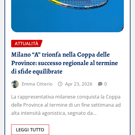
ATTUALITÀ
Milano “A” trionfa nella Coppa delle
Province: successo regionale al termine
di sfide equilibrate
Emma Citterio
Apr 23, 2026
0
La rappresentativa milanese conquista la Coppa
delle Province al termine di un fine settimana ad
alta intensità agonistica, segnato da…
LEGGI TUTTO