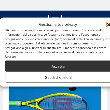
Gestisci la tua privacy
Utilizziamo tecnologie come i cookie per memorizzare e/o accedere alle
informazioni del dispositivo. Lo facciamo per migliorare l'esperienza di
navigazione e per mostrare annunci (non) personalizzati. Il consenso a quest
Home
tecnologie ci consentirà di elaborare dati quali il comportamento di
Milano “A” trionfa nella Coppa delle Province:
navigazione o gli ID univoci su questo sito. Il mancato consenso o la revoca
successo regionale al termine di sfide equilibrate
del consenso possono influire negativamente su alcune caratteristiche e
funzioni.
Accetta
Gestisci opzioni