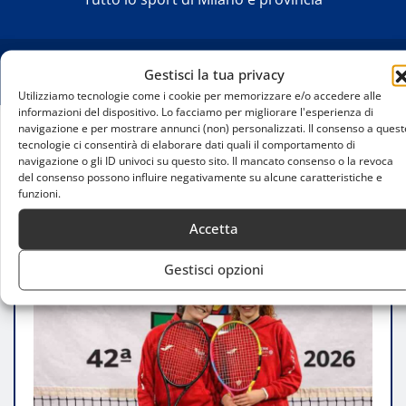
Gestisci la tua privacy
Utilizziamo tecnologie come i cookie per memorizzare e/o accedere alle
informazioni del dispositivo. Lo facciamo per migliorare l'esperienza di
navigazione e per mostrare annunci (non) personalizzati. Il consenso a quest
tecnologie ci consentirà di elaborare dati quali il comportamento di
Home
navigazione o gli ID univoci su questo sito. Il mancato consenso o la revoca
Pozzi e Marin brillano al Lemon Bowl, il Ct Ceriano
del consenso possono influire negativamente su alcune caratteristiche e
porta Milano sul palcoscenico del tennis giovanile
funzioni.
Accetta
Gestisci opzioni