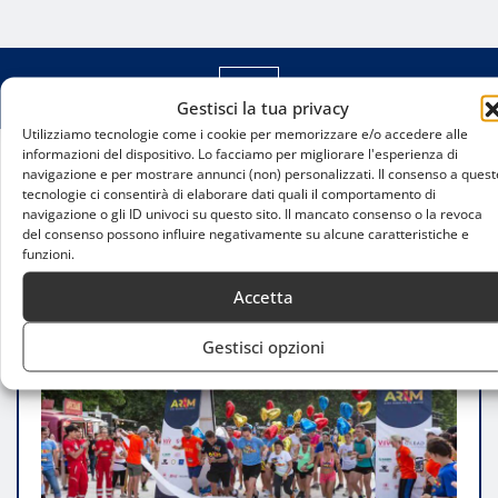
Gestisci la tua privacy
Utilizziamo tecnologie come i cookie per memorizzare e/o accedere alle
informazioni del dispositivo. Lo facciamo per migliorare l'esperienza di
navigazione e per mostrare annunci (non) personalizzati. Il consenso a quest
Home
tecnologie ci consentirà di elaborare dati quali il comportamento di
Aids running in music torna a Milano: sport,
navigazione o gli ID univoci su questo sito. Il mancato consenso o la revoca
prevenzione e musica al Parco Sempione
del consenso possono influire negativamente su alcune caratteristiche e
funzioni.
Accetta
Gestisci opzioni