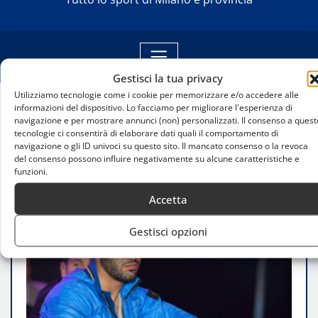
Gestisci la tua privacy
Utilizziamo tecnologie come i cookie per memorizzare e/o accedere alle
informazioni del dispositivo. Lo facciamo per migliorare l'esperienza di
Home
navigazione e per mostrare annunci (non) personalizzati. Il consenso a quest
Giorgio Petrosyan conquista Milano: difesa
tecnologie ci consentirà di elaborare dati quali il comportamento di
navigazione o gli ID univoci su questo sito. Il mancato consenso o la revoca
perfetta del titolo mondiale WAKO Pro
del consenso possono influire negativamente su alcune caratteristiche e
funzioni.
Accetta
Gestisci opzioni