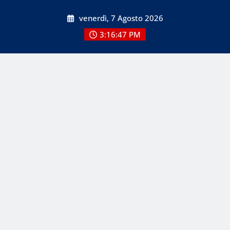
Skip
venerdì, 7 Agosto 2026
to
content
3:16:47 PM