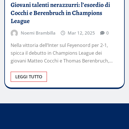
Giovani talenti nerazzurri: l’esordio di
Cocchi e Berenbruch in Champions
League
Noemi Brambilla
Mar 12, 2025
0
​Nella vittoria dell’Inter sul Feyenoord per 2-1,
spicca il debutto in Champions League dei
giovani Matteo Cocchi e Thomas Berenbruch,…
LEGGI TUTTO