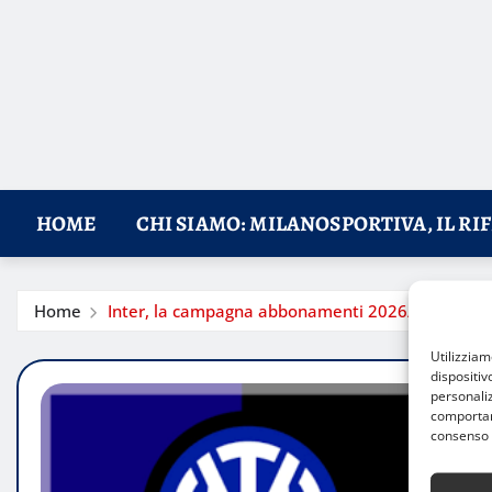
HOME
CHI SIAMO: MILANOSPORTIVA, IL RI
Home
Inter, la campagna abbonamenti 2026/27 parte d
Utilizzia
dispositiv
personaliz
comportame
consenso 