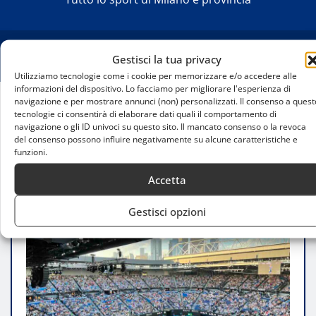
Gestisci la tua privacy
Utilizziamo tecnologie come i cookie per memorizzare e/o accedere alle
informazioni del dispositivo. Lo facciamo per migliorare l'esperienza di
navigazione e per mostrare annunci (non) personalizzati. Il consenso a quest
tecnologie ci consentirà di elaborare dati quali il comportamento di
Home
navigazione o gli ID univoci su questo sito. Il mancato consenso o la revoca
Australian Open su TimVision Play: Milano segue il
del consenso possono influire negativamente su alcune caratteristiche e
grande tennis mondiale
funzioni.
Accetta
Gestisci opzioni