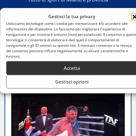
Gestisci la tua privacy
Utilizziamo tecnologie come i cookie per memorizzare e/o accedere alle
informazioni del dispositivo. Lo facciamo per migliorare l'esperienza di
navigazione e per mostrare annunci (non) personalizzati. Il consenso a quest
tecnologie ci consentirà di elaborare dati quali il comportamento di
navigazione o gli ID univoci su questo sito. Il mancato consenso o la revoca
Home
del consenso possono influire negativamente su alcune caratteristiche e
funzioni.
Paparo sconfitto da Gomez: lo spagnolo conquista
l’europeo Silver al TAF
Accetta
Gestisci opzioni