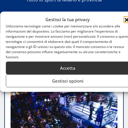
Gestisci la tua privacy
Utilizziamo tecnologie come i cookie per memorizzare e/o accedere alle
informazioni del dispositivo. Lo facciamo per migliorare l'esperienza di
navigazione e per mostrare annunci (non) personalizzati. Il consenso a quest
tecnologie ci consentirà di elaborare dati quali il comportamento di
navigazione o gli ID univoci su questo sito. Il mancato consenso o la revoca
Home
del consenso possono influire negativamente su alcune caratteristiche e
The Night of Kick and Punch 17: kickboxing e
funzioni.
spettacolo al teatro Principe
Accetta
Gestisci opzioni