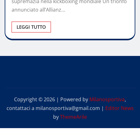
supremazia nella kickboxing mondiale Un trionfo
annunciato all’Allianz…
LEGGI TUTTO
Copyright © 2026 | Powered by
Milanosportiva
,
contattaci a milanosportiva@gmail.com
|
Editor News
by
ThemeArile