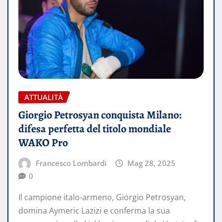
ATTUALITÀ
Giorgio Petrosyan conquista Milano:
difesa perfetta del titolo mondiale
WAKO Pro
Francesco Lombardi
Mag 28, 2025
0
Il campione italo-armeno, Giorgio Petrosyan,
domina Aymeric Lazizi e conferma la sua