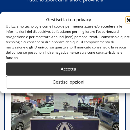
Gestisci la tua privacy
Utilizziamo tecnologie come i cookie per memorizzare e/o accedere alle
informazioni del dispositivo. Lo facciamo per migliorare l'esperienza di
navigazione e per mostrare annunci (non) personalizzati. Il consenso a quest
tecnologie ci consentirà di elaborare dati quali il comportamento di
navigazione o gli ID univoci su questo sito. Il mancato consenso o la revoca
Home
del consenso possono influire negativamente su alcune caratteristiche e
Aixam-Mega a EICMA 2024: rivoluzione elettrica e
funzioni.
motore Kubota
Accetta
Gestisci opzioni