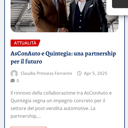
ATTUALITÀ
AsConAuto e Quintegia: una partnership
per il futuro
Claudia Princess Ferrarini
Apr 5, 2025
0
Il rinnovo della collaborazione tra AsConAuto e
Quintegia segna un impegno concreto per il
settore del post-vendita automotive. La
partnership,…