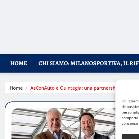
HOME
CHI SIAMO: MILANOSPORTIVA, IL RI
Home
AsConAuto e Quintegia: una partnership per il fu
Utilizzia
dispositiv
personaliz
comportame
consenso 