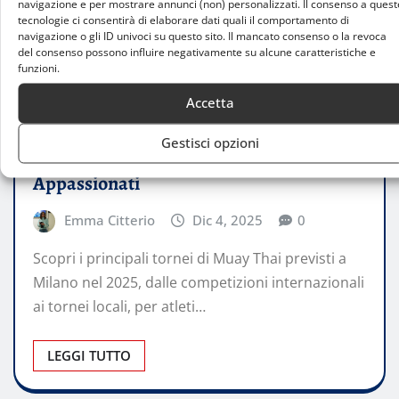
navigazione e per mostrare annunci (non) personalizzati. Il consenso a quest
tecnologie ci consentirà di elaborare dati quali il comportamento di
navigazione o gli ID univoci su questo sito. Il mancato consenso o la revoca
del consenso possono influire negativamente su alcune caratteristiche e
funzioni.
CONSIGLI
Accetta
Tornei di Muay Thai a Milano nel 2025:
Gestisci opzioni
Eventi, Date e Opportunità per Atleti e
Appassionati
Emma Citterio
Dic 4, 2025
0
Scopri i principali tornei di Muay Thai previsti a
Milano nel 2025, dalle competizioni internazionali
ai tornei locali, per atleti…
LEGGI TUTTO