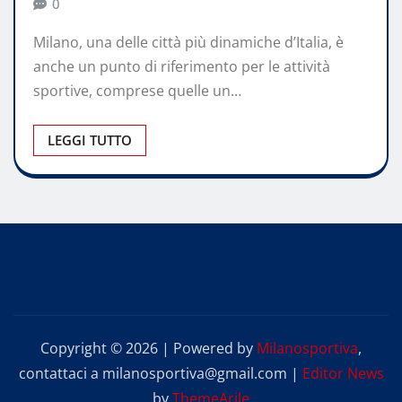
0
Milano, una delle città più dinamiche d’Italia, è
anche un punto di riferimento per le attività
sportive, comprese quelle un…
LEGGI TUTTO
Copyright © 2026 | Powered by
Milanosportiva
,
contattaci a milanosportiva@gmail.com
|
Editor News
by
ThemeArile