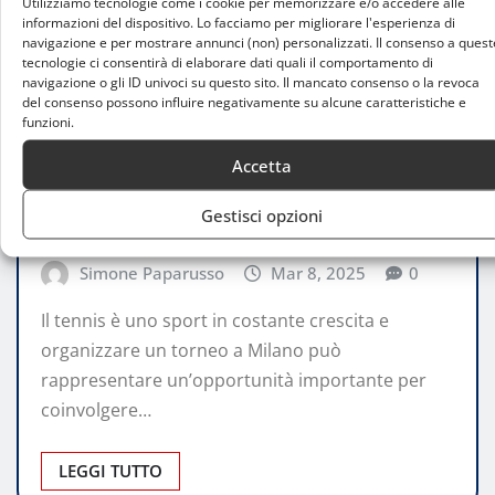
Utilizziamo tecnologie come i cookie per memorizzare e/o accedere alle
informazioni del dispositivo. Lo facciamo per migliorare l'esperienza di
navigazione e per mostrare annunci (non) personalizzati. Il consenso a quest
tecnologie ci consentirà di elaborare dati quali il comportamento di
navigazione o gli ID univoci su questo sito. Il mancato consenso o la revoca
del consenso possono influire negativamente su alcune caratteristiche e
funzioni.
CONSIGLI
Organizzare un torneo di tennis a
Accetta
Milano: guida completa per un evento di
Gestisci opzioni
successo
Simone Paparusso
Mar 8, 2025
0
Il tennis è uno sport in costante crescita e
organizzare un torneo a Milano può
rappresentare un’opportunità importante per
coinvolgere…
LEGGI TUTTO