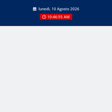
Skip
lunedì, 10 Agosto 2026
to
content
10:46:55 AM