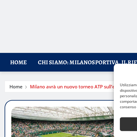
HOME
CHI SIAMO: MILANOSPORTIVA, IL RI
Utilizzia
Home
Milano avrà un nuovo torneo ATP sull’erba: il tenn
dispositiv
personaliz
comportame
consenso 