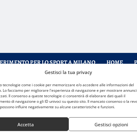
FERIMENTO PER LO SPORT A MILANO
HOME
Gestisci la tua privacy
mo tecnologie come i cookie per memorizzare e/o accedere alle informazioni del
is internazionale sbarca in città
o. Lo facciamo per migliorare l'esperienza di navigazione e per mostrare annunci
zati. Il consenso a queste tecnologie ci consentirà di elaborare dati quali il
nto di navigazione o gli ID univoci su questo sito. Il mancato consenso o la rev
possono influire negativamente su alcune caratteristiche e funzioni.
Accetta
Gestisci opzioni