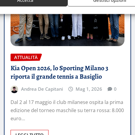
ATTUALITÀ
Kia Open 2026, lo Sporting Milano 3
riporta il grande tennis a Basiglio
Andrea De Capitani
Mag 1, 2026
0
Dal 2 al 17 maggio il club milanese ospita la prima
edizione del torneo maschile su terra rossa: 8.000
euro…
LEGGI TUTTO