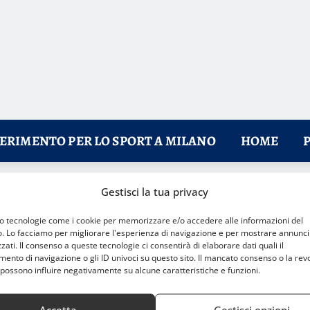
FERIMENTO PER LO SPORT A MILANO
HOME
Gestisci la tua privacy
lo allo Sporting Milano 3
mo tecnologie come i cookie per memorizzare e/o accedere alle informazioni del
o. Lo facciamo per migliorare l'esperienza di navigazione e per mostrare annunci
zati. Il consenso a queste tecnologie ci consentirà di elaborare dati quali il
nto di navigazione o gli ID univoci su questo sito. Il mancato consenso o la rev
possono influire negativamente su alcune caratteristiche e funzioni.
Accetta
Gestisci opzioni