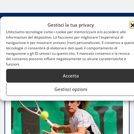
Gestisci la tua privacy
Utilizziamo tecnologie come i cookie per memorizzare e/o accedere alle
informazioni del dispositivo. Lo facciamo per migliorare l'esperienza di
navigazione e per mostrare annunci (non) personalizzati. Il consenso a quest
tecnologie ci consentirà di elaborare dati quali il comportamento di
Home
navigazione o gli ID univoci su questo sito. Il mancato consenso o la revoca
Filippo Speziali protagonista allo Sporting Milano
del consenso possono influire negativamente su alcune caratteristiche e
3: il Kia Open entra nel vivo
funzioni.
Accetta
Gestisci opzioni