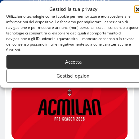
Gestisci la tua privacy
Utilizziamo tecnologie come i cookie per memorizzare e/o accedere alle
informazioni del dispositivo. Lo facciamo per migliorare l'esperienza di
navigazione e per mostrare annunci (non) personalizzati. Il consenso a quest
tecnologie ci consentirà di elaborare dati quali il comportamento di
navigazione o gli ID univoci su questo sito. Il mancato consenso o la revoca
del consenso possono influire negativamente su alcune caratteristiche e
funzioni.
Home
AC Milan torna in Australia per il Pre-Season Tour
Accetta
2026
Gestisci opzioni