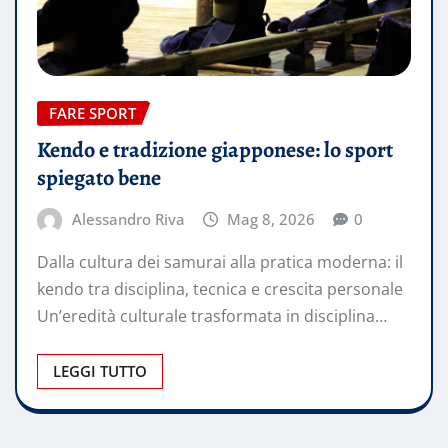
FARE SPORT
Kendo e tradizione giapponese: lo sport
spiegato bene
Alessandro Riva
Mag 8, 2026
0
Dalla cultura dei samurai alla pratica moderna: il
kendo tra disciplina, tecnica e crescita personale
Un’eredità culturale trasformata in disciplina…
LEGGI TUTTO