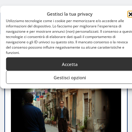
Gestisci la tua privacy
Utilizziamo tecnologie come i cookie per memorizzare e/o accedere alle
informazioni del dispositivo. Lo facciamo per migliorare l'esperienza di
navigazione e per mostrare annunci (non) personalizzati. Il consenso a quest
tecnologie ci consentirà di elaborare dati quali il comportamento di
navigazione o gli ID univoci su questo sito. Il mancato consenso o la revoca
del consenso possono influire negativamente su alcune caratteristiche e
Home
funzioni.
Choose Scotland, Adidas celebra McTominay verso
il Mondiale 2026
Accetta
Gestisci opzioni