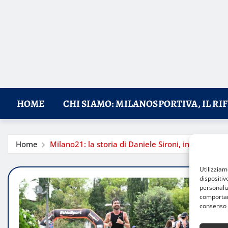
HOME
CHI SIAMO: MILANOSPORTIVA, IL RI
Home
Milano21: la storia di Daniele Sironi, in gara dop
Utilizzia
dispositiv
personaliz
comportame
consenso 