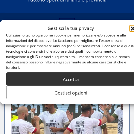
Gestisci la tua privacy
Utilizziamo tecnologie come i cookie per memorizzare e/o accedere alle
informazioni del dispositivo. Lo facciamo per migliorare l'esperienza di
navigazione e per mostrare annunci (non) personalizzati. Il consenso a quest
Home
tecnologie ci consentirà di elaborare dati quali il comportamento di
La cittadinanza italiana è una cosa seria: le società
navigazione o gli ID univoci su questo sito. Il mancato consenso o la revoca
del consenso possono influire negativamente su alcune caratteristiche e
di Serie A di Beach Soccer, tra cui Milano, chiedono
funzioni.
chiarezza alla FIGC
Accetta
Gestisci opzioni