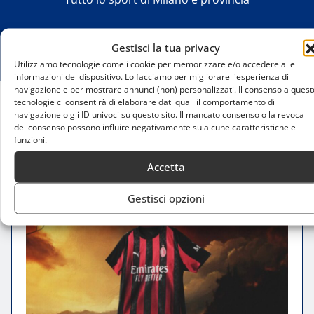
Gestisci la tua privacy
Utilizziamo tecnologie come i cookie per memorizzare e/o accedere alle
informazioni del dispositivo. Lo facciamo per migliorare l'esperienza di
navigazione e per mostrare annunci (non) personalizzati. Il consenso a quest
tecnologie ci consentirà di elaborare dati quali il comportamento di
navigazione o gli ID univoci su questo sito. Il mancato consenso o la revoca
Home
del consenso possono influire negativamente su alcune caratteristiche e
Milan-Cremonese, big match a San Siro: info su
funzioni.
biglietti, prezzi e settori
Accetta
Gestisci opzioni