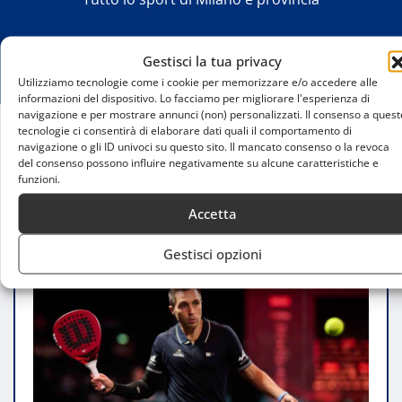
Gestisci la tua privacy
Utilizziamo tecnologie come i cookie per memorizzare e/o accedere alle
informazioni del dispositivo. Lo facciamo per migliorare l'esperienza di
navigazione e per mostrare annunci (non) personalizzati. Il consenso a quest
tecnologie ci consentirà di elaborare dati quali il comportamento di
navigazione o gli ID univoci su questo sito. Il mancato consenso o la revoca
Home
del consenso possono influire negativamente su alcune caratteristiche e
Milano Premier Padel P1: l’ultimo ballo di
funzioni.
Fernando Belasteguin
Accetta
Gestisci opzioni