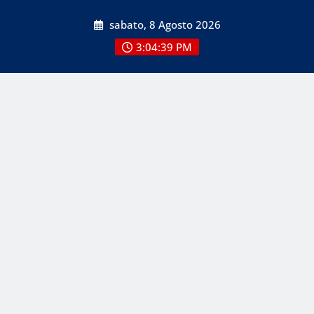
Skip
sabato, 8 Agosto 2026
to
content
3:04:39 PM