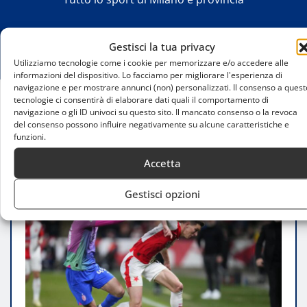
Gestisci la tua privacy
Utilizziamo tecnologie come i cookie per memorizzare e/o accedere alle
informazioni del dispositivo. Lo facciamo per migliorare l'esperienza di
navigazione e per mostrare annunci (non) personalizzati. Il consenso a quest
tecnologie ci consentirà di elaborare dati quali il comportamento di
navigazione o gli ID univoci su questo sito. Il mancato consenso o la revoca
Home
del consenso possono influire negativamente su alcune caratteristiche e
Il caso Gabbia: tra panchina e richieste di
funzioni.
maggiore considerazione
Accetta
Gestisci opzioni