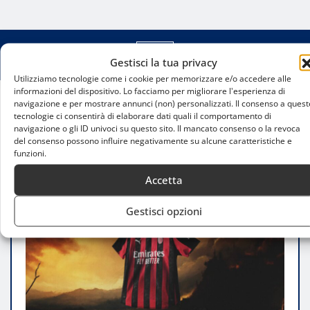
Gestisci la tua privacy
Utilizziamo tecnologie come i cookie per memorizzare e/o accedere alle
informazioni del dispositivo. Lo facciamo per migliorare l'esperienza di
navigazione e per mostrare annunci (non) personalizzati. Il consenso a quest
Home
tecnologie ci consentirà di elaborare dati quali il comportamento di
navigazione o gli ID univoci su questo sito. Il mancato consenso o la revoca
Il diavolo ritorna in fiamme: AC Milan e PUMA
del consenso possono influire negativamente su alcune caratteristiche e
presentano il nuovo home kit 2025/26
funzioni.
Accetta
Gestisci opzioni