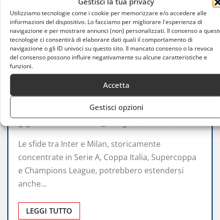
Gestisci la tua privacy
Utilizziamo tecnologie come i cookie per memorizzare e/o accedere alle
informazioni del dispositivo. Lo facciamo per migliorare l'esperienza di
navigazione e per mostrare annunci (non) personalizzati. Il consenso a quest
tecnologie ci consentirà di elaborare dati quali il comportamento di
navigazione o gli ID univoci su questo sito. Il mancato consenso o la revoca
del consenso possono influire negativamente su alcune caratteristiche e
funzioni.
ATTUALITÀ
Accetta
Inter Under 23 e Milan Futuro: il futuro
delle seconde squadre
Gestisci opzioni
Christian Mosca
Mag 20, 2025
0
Le sfide tra Inter e Milan, storicamente
concentrate in Serie A, Coppa Italia, Supercoppa
e Champions League, potrebbero estendersi
anche…
LEGGI TUTTO