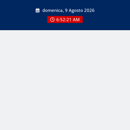
Skip
domenica, 9 Agosto 2026
to
content
6:52:21 AM