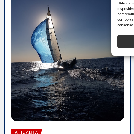
Utilizzia
dispositiv
personaliz
comportame
consenso 
ATTUALITÀ