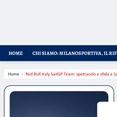
HOME
CHI SIAMO: MILANOSPORTIVA, IL RI
Home
Red Bull Italy SailGP Team: spettacolo e sfida a S