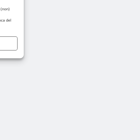
 (non)
oca del