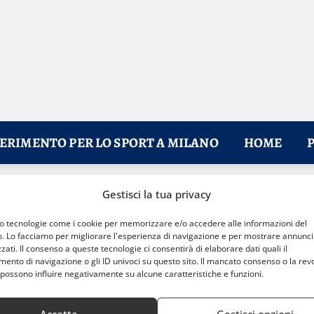
FERIMENTO PER LO SPORT A MILANO
HOME
Gestisci la tua privacy
rova per il Barcellona
mo tecnologie come i cookie per memorizzare e/o accedere alle informazioni del
o. Lo facciamo per migliorare l'esperienza di navigazione e per mostrare annunci
zati. Il consenso a queste tecnologie ci consentirà di elaborare dati quali il
nto di navigazione o gli ID univoci su questo sito. Il mancato consenso o la rev
possono influire negativamente su alcune caratteristiche e funzioni.
Accetta
Gestisci opzioni