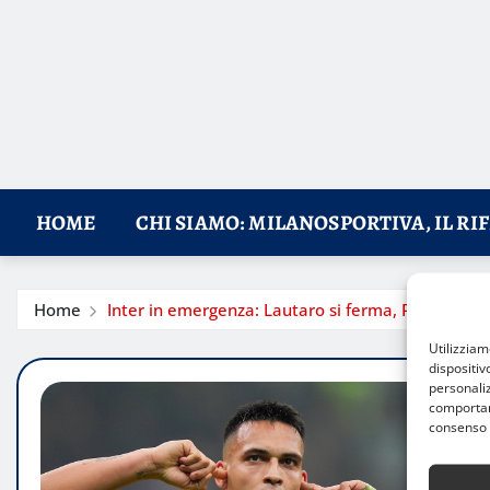
HOME
CHI SIAMO: MILANOSPORTIVA, IL RI
Home
Inter in emergenza: Lautaro si ferma, Pavard ci p
Utilizzia
dispositiv
personaliz
comportame
consenso 