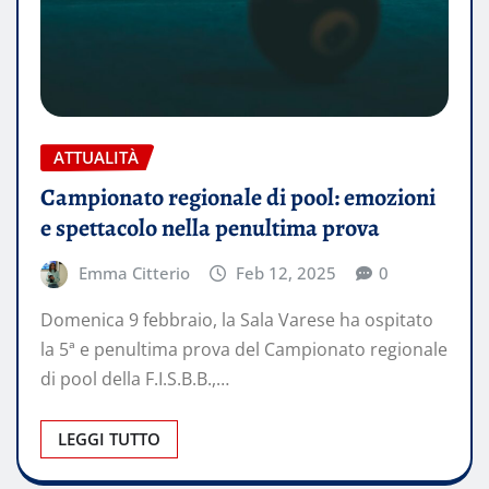
ATTUALITÀ
Campionato regionale di pool: emozioni
e spettacolo nella penultima prova
Emma Citterio
Feb 12, 2025
0
Domenica 9 febbraio, la Sala Varese ha ospitato
la 5ª e penultima prova del Campionato regionale
di pool della F.I.S.B.B.,…
LEGGI TUTTO