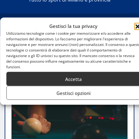
Gestisci la tua privacy
Utilizziamo tecnologie come i cookie per memorizzare e/o accedere alle
informazioni del dispositivo. Lo facciamo per migliorare l'esperienza di
navigazione e per mostrare annunci (non) personalizzati. Il consenso a quest
tecnologie ci consentirà di elaborare dati quali il comportamento di
Home
navigazione o gli ID univoci su questo sito. Il mancato consenso o la revoca
Campionato regionale di pool: emozioni e
del consenso possono influire negativamente su alcune caratteristiche e
spettacolo nella penultima prova
funzioni.
Accetta
Gestisci opzioni