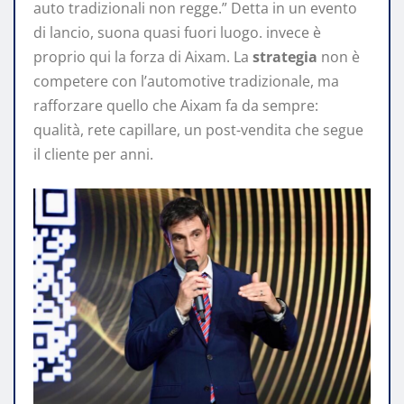
auto tradizionali non regge.” Detta in un evento
di lancio, suona quasi fuori luogo. invece è
proprio qui la forza di Aixam. La
strategia
non è
competere con l’automotive tradizionale, ma
rafforzare quello che Aixam fa da sempre:
qualità, rete capillare, un post-vendita che segue
il cliente per anni.