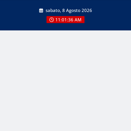
Skip
sabato, 8 Agosto 2026
to
content
11:01:38 AM