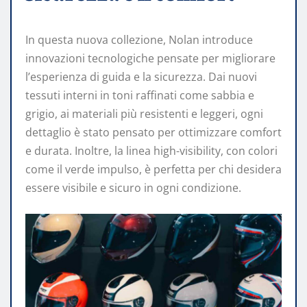
In questa nuova collezione, Nolan introduce
innovazioni tecnologiche pensate per migliorare
l’esperienza di guida e la sicurezza. Dai nuovi
tessuti interni in toni raffinati come sabbia e
grigio, ai materiali più resistenti e leggeri, ogni
dettaglio è stato pensato per ottimizzare comfort
e durata. Inoltre, la linea high-visibility, con colori
come il verde impulso, è perfetta per chi desidera
essere visibile e sicuro in ogni condizione.