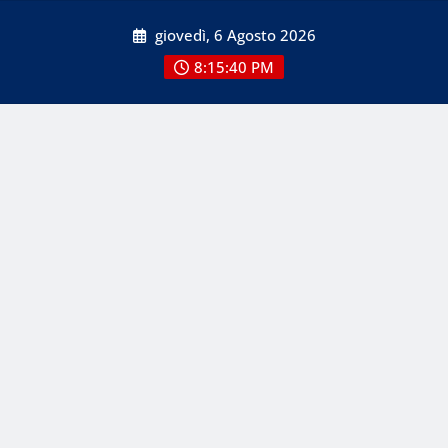
Skip
giovedì, 6 Agosto 2026
to
content
8:15:43 PM