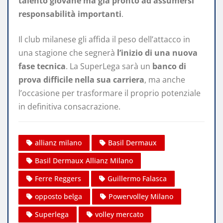
talento giovane ma già pronto ad assumersi
responsabilità importanti
.
Il club milanese gli affida il peso dell’attacco in
una stagione che segnerà
l’inizio di una nuova
fase tecnica
. La SuperLega sarà un
banco di
prova difficile nella sua carriera
, ma anche
l’occasione per trasformare il proprio potenziale
in definitiva consacrazione.
allianz milano
Basil Dermaux
Basil Dermaux Allianz Milano
Ferre Reggers
Guillermo Falasca
opposto belga
Powervolley Milano
Superlega
volley mercato