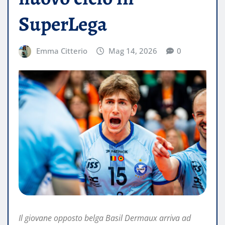
SuperLega
Emma Citterio
Mag 14, 2026
0
Il giovane opposto belga Basil Dermaux arriva ad