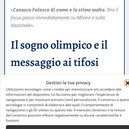
«
Conosco Falasca di nome e lo stimo molto
. Ora il
focus passa immediatamente su Milano e sulla
Nazionale
».
Il sogno olimpico e il
messaggio ai tifosi
Gestisci la tua privacy
Los Angeles 2028 nel
Utilizziamo tecnologie come i cookie per memorizzare e/o accedere alle
informazioni del dispositivo. Lo facciamo per migliorare l'esperienza di
mirino
navigazione e per mostrare annunci (non) personalizzati. Il consenso a quest
tecnologie ci consentirà di elaborare dati quali il comportamento di
navigazione o gli ID univoci su questo sito. Il mancato consenso o la revoca
del consenso possono influire negativamente su alcune caratteristiche e
funzioni.
Prima dell’avventura italiana, Dermaux sarà