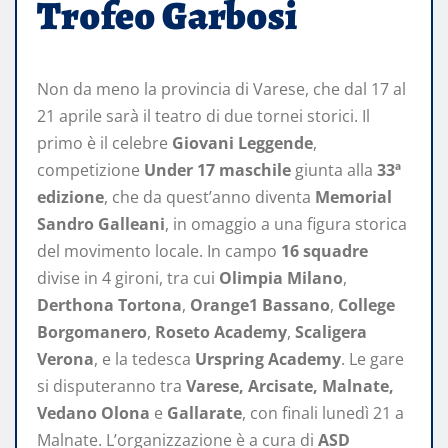
Trofeo Garbosi
Non da meno la provincia di Varese, che dal 17 al
21 aprile sarà il teatro di due tornei storici. Il
primo è il celebre
Giovani Leggende
,
competizione
Under 17 maschile
giunta alla
33ª
edizione
, che da quest’anno diventa
Memorial
Sandro Galleani
, in omaggio a una figura storica
del movimento locale. In campo
16 squadre
divise in 4 gironi, tra cui
Olimpia Milano
,
Derthona Tortona
,
Orange1 Bassano
,
College
Borgomanero
,
Roseto Academy
,
Scaligera
Verona
, e la tedesca
Urspring Academy
. Le gare
si disputeranno tra
Varese, Arcisate, Malnate,
Vedano Olona
e
Gallarate
, con finali lunedì 21 a
Malnate. L’organizzazione è a cura di
ASD