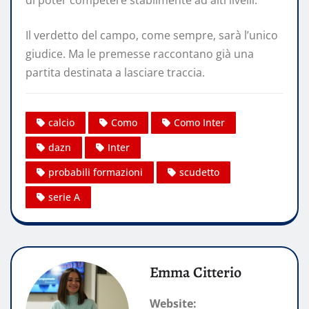
di poter competere stabilmente ad alti livelli.
Il verdetto del campo, come sempre, sarà l’unico
giudice. Ma le premesse raccontano già una
partita destinata a lasciare traccia.
calcio
Como
Como Inter
dazn
Inter
probabili formazioni
scudetto
serie A
Emma Citterio
Website: